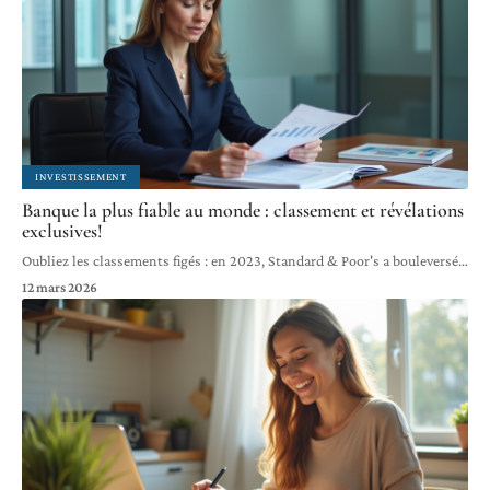
INVESTISSEMENT
Banque la plus fiable au monde : classement et révélations
exclusives!
Oubliez les classements figés : en 2023, Standard & Poor's a bouleversé
…
12 mars 2026