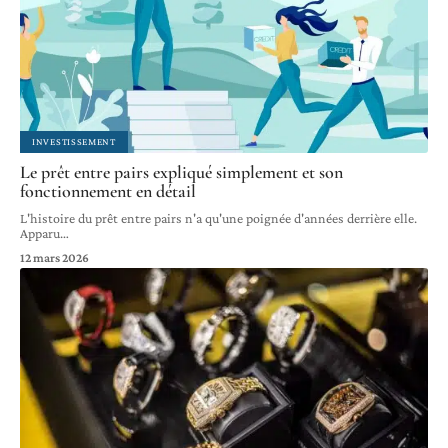
INVESTISSEMENT
Le prêt entre pairs expliqué simplement et son
fonctionnement en détail
L'histoire du prêt entre pairs n'a qu'une poignée d'années derrière elle.
Apparu
…
12 mars 2026