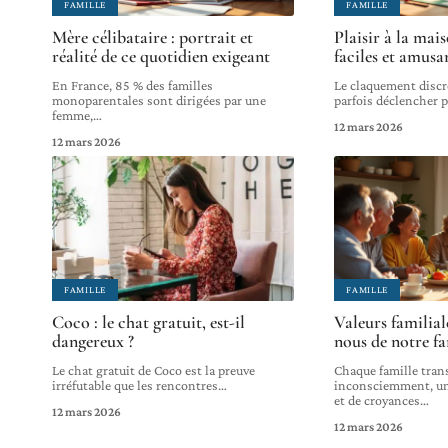
FAMILLE
FAMILLE
Mère célibataire : portrait et
Plaisir à la mais
réalité de ce quotidien exigeant
faciles et amusa
En France, 85 % des familles
Le claquement discr
monoparentales sont dirigées par une
parfois déclencher p
femme,
…
12 mars 2026
12 mars 2026
FAMILLE
FAMILLE
Coco : le chat gratuit, est-il
Valeurs familial
dangereux ?
nous de notre fa
Le chat gratuit de Coco est la preuve
Chaque famille tran
irréfutable que les rencontres
…
inconsciemment, un
et de croyances
…
12 mars 2026
12 mars 2026