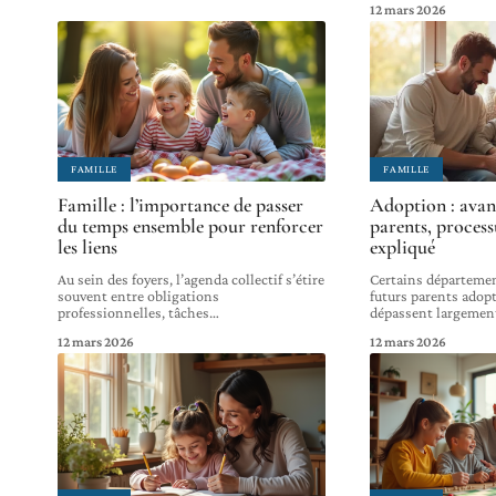
12 mars 2026
FAMILLE
FAMILLE
Famille : l’importance de passer
Adoption : avan
du temps ensemble pour renforcer
parents, process
les liens
expliqué
Au sein des foyers, l’agenda collectif s’étire
Certains départeme
souvent entre obligations
futurs parents adopt
professionnelles, tâches
…
dépassent largemen
12 mars 2026
12 mars 2026