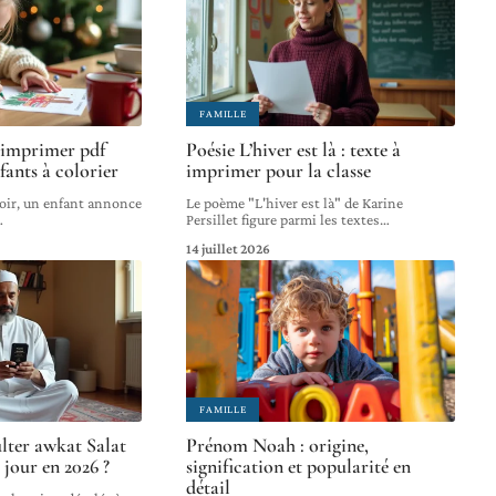
FAMILLE
 imprimer pdf
Poésie L’hiver est là : texte à
fants à colorier
imprimer pour la classe
oir, un enfant annonce
Le poème "L'hiver est là" de Karine
…
Persillet figure parmi les textes
…
14 juillet 2026
FAMILLE
ter awkat Salat
Prénom Noah : origine,
jour en 2026 ?
signification et popularité en
détail