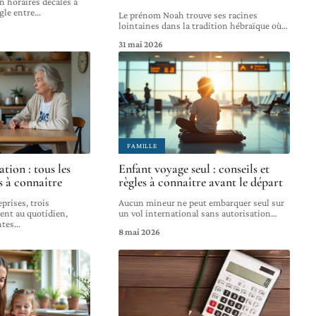
n horaires décalés à
gle entre
…
Le prénom Noah trouve ses racines
lointaines dans la tradition hébraïque où
…
31 mai 2026
FAMILLE
tion : tous les
Enfant voyage seul : conseils et
s à connaître
règles à connaître avant le départ
prises, trois
Aucun mineur ne peut embarquer seul sur
ent au quotidien,
un vol international sans autorisation
…
ntes
…
8 mai 2026