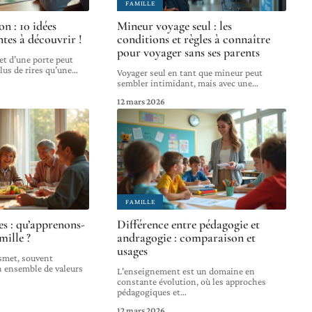
FAMILLE
on : 10 idées
Mineur voyage seul : les
ntes à découvrir !
conditions et règles à connaître
pour voyager sans ses parents
et d’une porte peut
lus de rires qu’une
…
Voyager seul en tant que mineur peut
sembler intimidant, mais avec une
…
12 mars 2026
FAMILLE
es : qu’apprenons-
Différence entre pédagogie et
mille ?
andragogie : comparaison et
usages
smet, souvent
 ensemble de valeurs
L'enseignement est un domaine en
constante évolution, où les approches
pédagogiques et
…
12 mars 2026