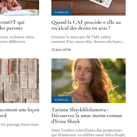
FAMILLE
 PrimOT qui
Quand la CAF procède-t-elle au
 des parents
recalcul des droits en 2021 ?
ions scolaires reste
Estimer le montant de l'APL relève
ntre différents
souvent d'un casse-tête. Revenu du foyer,
…
…
22 juin 2026
FAMILLE
acement une leçon
Tatiana Shaykhlislamova :
ord
Découvrez la sœur moins connue
d’Irina Shayk
 Un passage forcé mais
Dans l'ombre scintillante des projecteurs
qui illuminent sa célèbre sœur Irina Shayk,