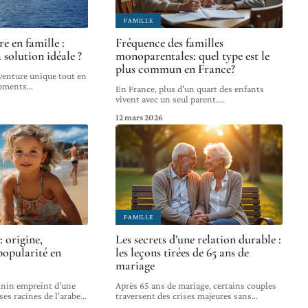
FAMILLE
re en famille :
Fréquence des familles
 solution idéale ?
monoparentales: quel type est le
plus commun en France?
aventure unique tout en
moments
…
En France, plus d'un quart des enfants
vivent avec un seul parent.
…
12 mars 2026
FAMILLE
 origine,
Les secrets d’une relation durable :
 popularité en
les leçons tirées de 65 ans de
mariage
nin empreint d'une
Après 65 ans de mariage, certains couples
ses racines de l'arabe
…
traversent des crises majeures sans
…