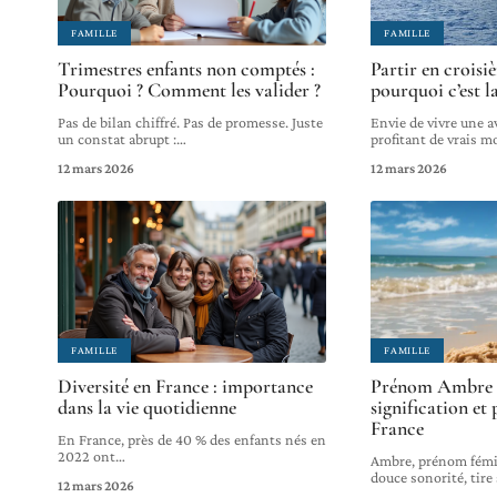
FAMILLE
FAMILLE
Trimestres enfants non comptés :
Partir en croisiè
Pourquoi ? Comment les valider ?
pourquoi c’est la
Pas de bilan chiffré. Pas de promesse. Juste
Envie de vivre une 
un constat abrupt :
…
profitant de vrais 
12 mars 2026
12 mars 2026
FAMILLE
FAMILLE
Diversité en France : importance
Prénom Ambre :
dans la vie quotidienne
signification et
France
En France, près de 40 % des enfants nés en
2022 ont
…
Ambre, prénom fémi
douce sonorité, tire 
12 mars 2026