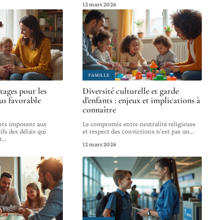
12 mars 2026
FAMILLE
tages pour les
Diversité culturelle et garde
us favorable
d’enfants : enjeux et implications à
connaître
nts imposent aux
Le compromis entre neutralité religieuse
ifs des délais qui
et respect des convictions n’est pas un
…
t
…
12 mars 2026