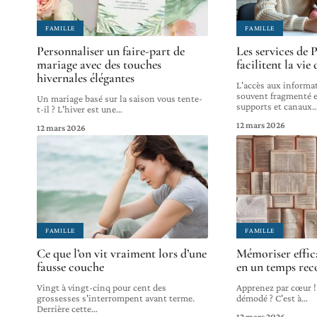
FAMILLE
FAMILLE
Personnaliser un faire-part de
Les services de
mariage avec des touches
facilitent la vie
hivernales élégantes
L'accès aux informat
souvent fragmenté e
Un mariage basé sur la saison vous tente-
supports et canaux
t-il ? L'hiver est une
…
12 mars 2026
12 mars 2026
FAMILLE
FAMILLE
Ce que l’on vit vraiment lors d’une
Mémoriser effic
fausse couche
en un temps rec
Vingt à vingt-cinq pour cent des
Apprenez par cœur !
grossesses s'interrompent avant terme.
démodé ? C'est à
…
Derrière cette
…
12 mars 2026