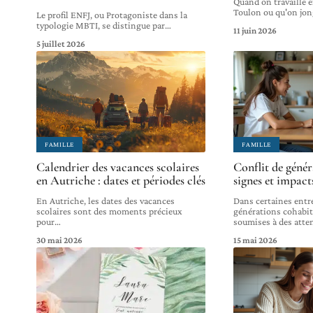
Quand on travaille e
Toulon ou qu'on jon
Le profil ENFJ, ou Protagoniste dans la
typologie MBTI, se distingue par
…
11 juin 2026
5 juillet 2026
FAMILLE
FAMILLE
Calendrier des vacances scolaires
Conflit de généra
en Autriche : dates et périodes clés
signes et impact
En Autriche, les dates des vacances
Dans certaines entre
scolaires sont des moments précieux
générations cohabit
pour
…
soumises à des atte
30 mai 2026
15 mai 2026