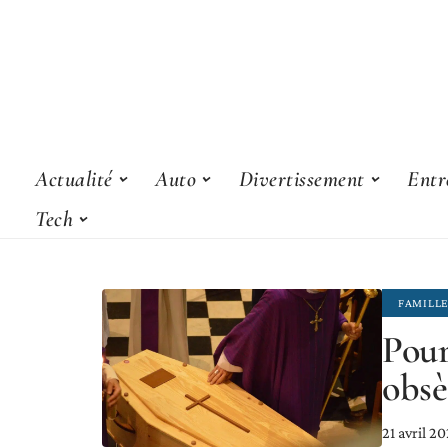
Actualité
Auto
Divertissement
Entr
Tech
FAMILL
Pour
obsè
21 avril 2