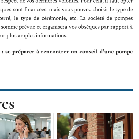
respect de vos dernières volontés. Pour cela, il faut opter
èques sont financées, mais vous pouvez choisir le type de
terré, le type de cérémonie, etc. La société de pompes
a somme prévue et organisera vos obsèques par rapport à
ur plus amples informations.
 : se préparer à rencontrer un conseil d’une pompe
res