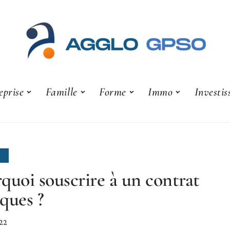
eprise
Famille
Forme
Immo
Investi
E
quoi souscrire à un contrat
ques ?
022