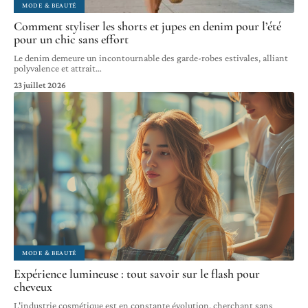
MODE & BEAUTÉ
Comment styliser les shorts et jupes en denim pour l’été
pour un chic sans effort
Le denim demeure un incontournable des garde-robes estivales, alliant
polyvalence et attrait
…
23 juillet 2026
MODE & BEAUTÉ
Expérience lumineuse : tout savoir sur le flash pour
cheveux
L'industrie cosmétique est en constante évolution, cherchant sans