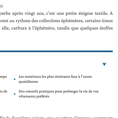
25
erbe après vingt ans, c’est une petite énigme textile. À
irent au rythme des collections éphémères, certains tissus
 elle, carbure à l’éphémère, tandis que quelques étoffes
temps
Les matériaux les plus résistants face à l’usure
quotidienne
rs de
Des conseils pratiques pour prolonger la vie de vos
vêtements préférés
dès la deuxième saison, une question s’impose : comment