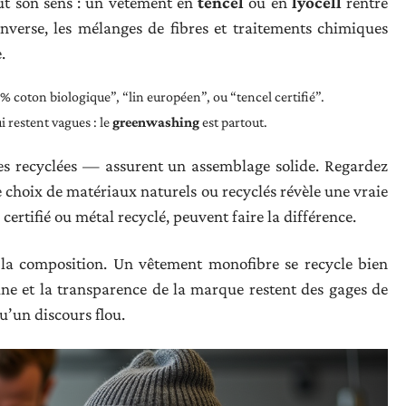
t son sens : un vêtement en
tencel
ou en
lyocell
rentre
inverse, les mélanges de fibres et traitements chimiques
.
 % coton biologique”, “lin européen”, ou “tencel certifié”.
i restent vagues : le
greenwashing
est partout.
es recyclées — assurent un assemblage solide. Regardez
le choix de matériaux naturels ou recyclés révèle une vraie
certifié ou métal recyclé, peuvent faire la différence.
la composition. Un vêtement monofibre se recycle bien
ne et la transparence de la marque restent des gages de
qu’un discours flou.