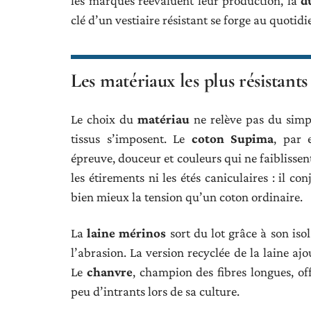
les marques réévaluent leur production, la
d
clé d’un vestiaire résistant se forge au quotidi
Les matériaux les plus résistants
Le choix du
matériau
ne relève pas du simp
tissus s’imposent. Le
coton Supima
, par 
épreuve, douceur et couleurs qui ne faiblissen
les étirements ni les étés caniculaires : il co
bien mieux la tension qu’un coton ordinaire.
La
laine mérinos
sort du lot grâce à son iso
l’abrasion. La version recyclée de la laine a
Le
chanvre
, champion des fibres longues, of
peu d’intrants lors de sa culture.