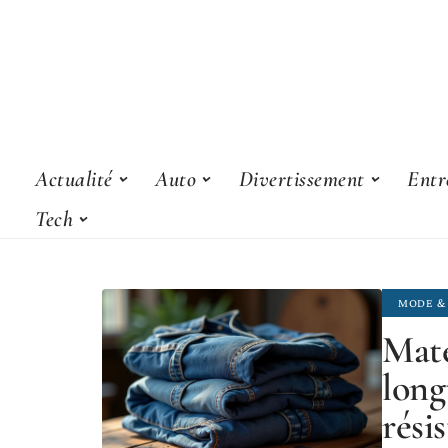
Actualité
Auto
Divertissement
Entr
Tech
MODE &
Maté
long
rési