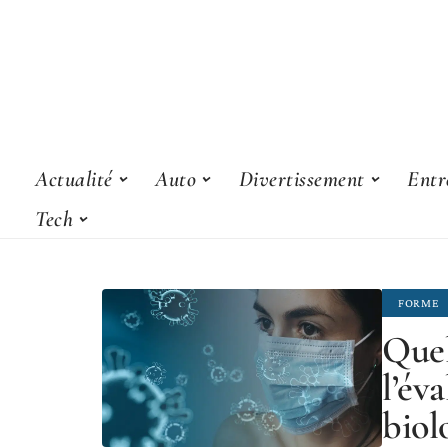
Actualité
Auto
Divertissement
Entr
Tech
FORME
Quel
l’év
biol