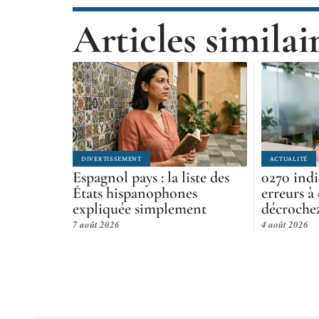
Articles similai
DIVERTISSEMENT
ACTUALITÉ
Espagnol pays : la liste des
0270 indic
États hispanophones
erreurs à
expliquée simplement
décroche
7 août 2026
4 août 2026