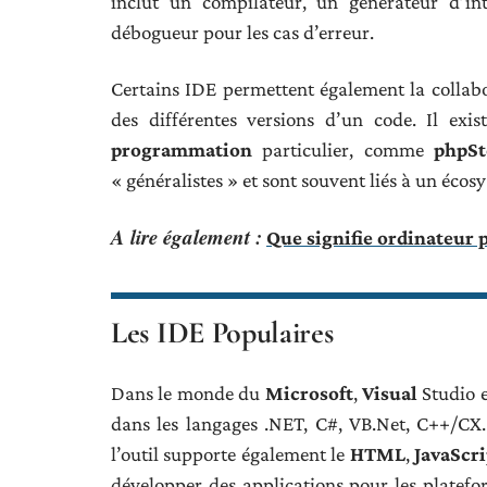
inclut un compilateur, un générateur d’in
débogueur pour les cas d’erreur.
Certains IDE permettent également la collabo
des différentes versions d’un code. Il ex
programmation
particulier, comme
phpS
« généralistes » et sont souvent liés à un é
A lire également :
Que signifie ordinateur p
Les IDE Populaires
Dans le monde du
Microsoft
,
Visual
Studio e
dans les langages .NET, C#, VB.Net, C++/CX.
l’outil supporte également le
HTML
,
JavaScr
développer des applications pour les platef