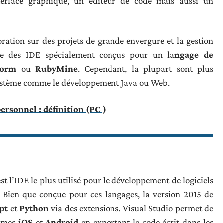
terface graphique, un éditeur de code mais aussi un
ration sur des projets de grande envergure et la gestion
iste des IDE spécialement conçus pour un la
ngage de
torm
ou
RubyMine
. Cependant, la plupart sont plus
cosystème comme le développement Java ou Web.
ersonnel : définition (PC )
st l’IDE le plus utilisé pour le développement de logiciels
 Bien que conçue pour ces langages, la version 2015 de
ipt
et
Python
via des extensions. Visual Studio permet de
ormes
iOS
et
Android
en exportant le code écrit dans les