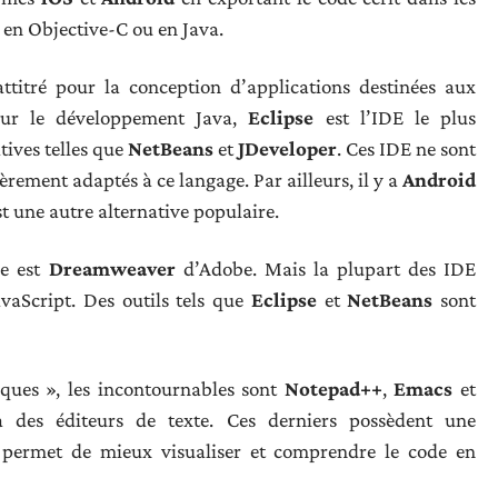
t en Objective-C ou en Java.
attitré pour la conception d’applications destinées aux
our le développement Java,
Eclipse
est l’IDE le plus
tives telles que
NetBeans
et
JDeveloper
. Ces IDE ne sont
ièrement adaptés à ce langage. Par ailleurs, il y a
Android
st une autre alternative populaire.
ue est
Dreamweaver
d’Adobe. Mais la plupart des IDE
vaScript. Des outils tels que
Eclipse
et
NetBeans
sont
iques », les incontournables sont
Notepad++
,
Emacs
et
à des éditeurs de texte. Ces derniers possèdent une
i permet de mieux visualiser et comprendre le code en