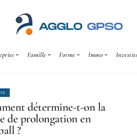
eprise
Famille
Forme
Immo
Investi
ITÉ
ent détermine-t-on la
e de prolongation en
ball ?