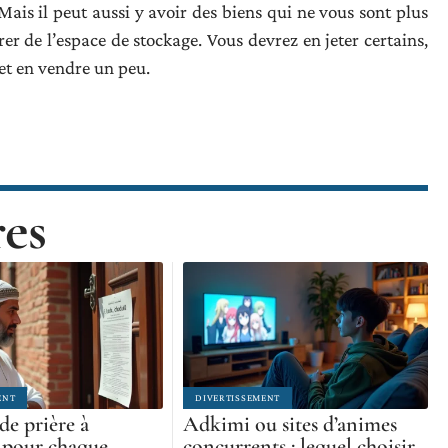
ais il peut aussi y avoir des biens qui ne vous sont plus
érer de l’espace de stockage. Vous devrez en jeter certains,
et en vendre un peu.
res
ENT
DIVERTISSEMENT
de prière à
Adkimi ou sites d’animes
 pour chaque
concurrents : lequel choisir