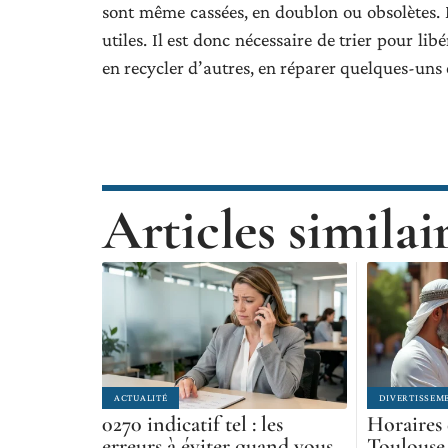
sont même cassées, en doublon ou obsolètes. M
utiles. Il est donc nécessaire de trier pour lib
en recycler d’autres, en réparer quelques-uns 
Articles similai
ACTUALITÉ
DIVERTISSEM
0270 indicatif tel : les
Horaires 
erreurs à éviter quand vous
Toulouse