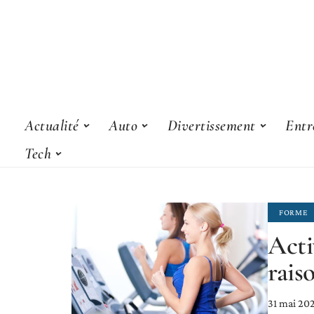
Actualité
Auto
Divertissement
Entr
Tech
FORME
Acti
rais
31 mai 20