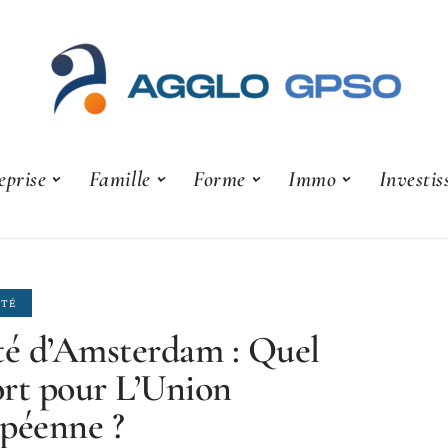
eprise
Famille
Forme
Immo
Investi
ITÉ
té d’Amsterdam : Quel
rt pour L’Union
péenne ?