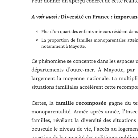
Pour donner un aperçu concret de cette réalit
A voir aussi :
Diversité en France : importan
Plus d’un quart des enfants mineurs résident dan
La proportion de familles monoparentales attei
notamment à Mayotte.
Ce phénomène se concentre dans les espaces u
départements d’outre-mer. À Mayotte, par 
largement la moyenne nationale. La multiplic
situations familiales accélèrent cette recompos
Certes, la
famille recomposée
gagne du ter
monoparentalité. Année après année, l’Insee
familles, révélant la diversité des situations
bouscule le niveau de vie, l’accès au logement
question de la capacité des politiques publiq