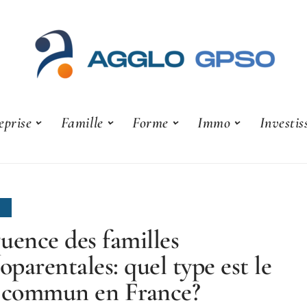
eprise
Famille
Forme
Immo
Investi
E
uence des familles
parentales: quel type est le
 commun en France?