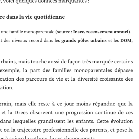
é, voici quelques données marquantes :
ce dans la vie quotidienne
s une famille monoparentale (source :
Insee, recensement annuel
).
nt des niveaux record dans les
grands pôles urbains
et les
DOM
,
rbains, mais touche aussi de façon très marquée certains
exemple, la part des familles monoparentales dépasse
ation des parcours de vie et la diversité croissante des
ition.
rain, mais elle reste à ce jour moins répandue que la
 et la Drees observent une progression continue de ces
 dans lesquelles grandissent les enfants. Cette évolution
 ou la trajectoire professionnelle des parents, et pose la
ues à suivre le rythme de ces changements.