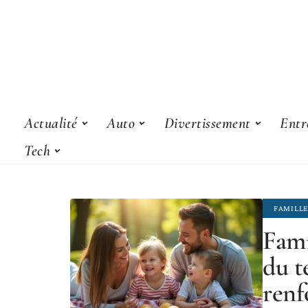
Actualité
Auto
Divertissement
Entr
Tech
FAMILL
Fami
du t
renf