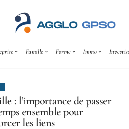
eprise
Famille
Forme
Immo
Investi
E
lle : l’importance de passer
emps ensemble pour
orcer les liens