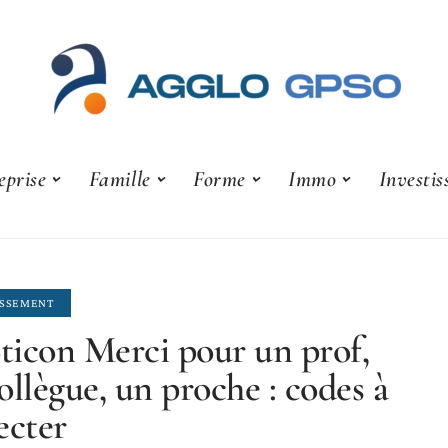
eprise
Famille
Forme
Immo
Investi
ISSEMENT
icon Merci pour un prof,
ollègue, un proche : codes à
ecter