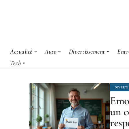
Actualité
Auto
Divertissement
Entr
Tech
DIVERT
Emot
un c
resp