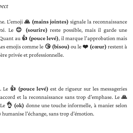
pect
me. L’emoji
🙏 (mains jointes)
signale la reconnaissance
ité. Le
😊 (sourire)
reste possible, mais il garde une
. Quant au
👍 (pouce levé)
, il marque l’approbation mais
 Les emojis comme le
😘 (bisou)
ou le
❤️ (cœur)
restent à
hère privée et professionnelle.
t. Le
👍 (pouce levé)
est de rigueur sur les messageries
l’accord et la reconnaissance sans trop d’emphase. Le
🙏
 Le
👌 (ok)
donne une touche informelle, à manier selon
)
humanise l’échange, sans trop d’émotion.