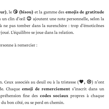
ur)
, le
😘 (bisou)
et la gamme des
emojis de gratitude
 un clin d’œil
😉
ajoutent une note personnelle, selon la
à ne pas tomber dans la surenchère : trop d’émoticônes
ué. L’équilibre se joue dans la relation.
ersonne à remercier :
. Ceux associés au deuil ou à la tristesse (
🖤, 😢
) n’ont
ude. Chaque
emoji de remerciement
s’inscrit dans un
mpréhension fine des
codes sociaux
propres à chaque
se du bon côté, ou se perd en chemin.