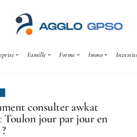
eprise
Famille
Forme
Immo
Investi
E
ment consulter awkat
t Toulon jour par jour en
 ?