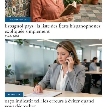
DIVERTISSEMENT
Espagnol pays : la liste des États hispanophones
expliquée simplement
7 août 2026
ACTUALITÉ
0270 indicatif tel : les erreurs à éviter quand
vous décrochez