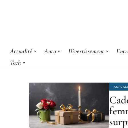
Actualité
Auto
Divertissement
Entr
Tech
ACTUAL
Cade
femm
surp