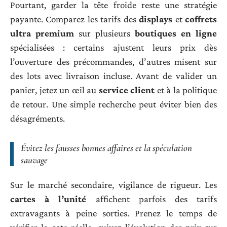
Investir malin et éviter les pièges : conseils
pratiques pour acheter vos premières cartes sans
exploser votre budget
Privilégiez les
produits scellés
et analysez les prix
L’emballement autour des
Booster Rivalités
Destinées
pousse parfois à des achats précipités.
Pourtant, garder la tête froide reste une stratégie
payante. Comparez les tarifs des
displays
et
coffrets
ultra premium
sur plusieurs
boutiques en ligne
spécialisées : certains ajustent leurs prix dès
l’ouverture des précommandes, d’autres misent sur
des lots avec livraison incluse. Avant de valider un