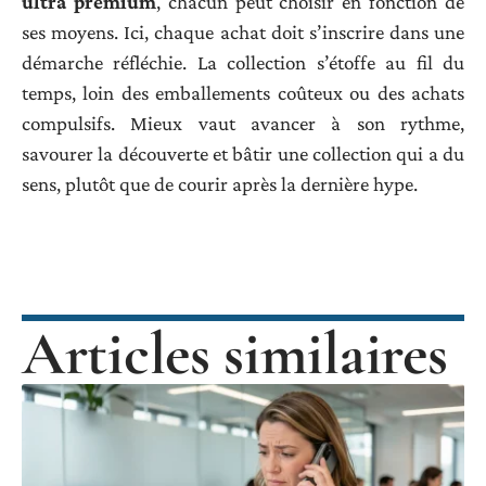
Pour sécuriser vos achats, quelques réflexes
s’imposent :
Optez pour des
produits scellés
provenant de
boutiques
Pokémon
reconnues.
Lisez les avis des clients et vérifiez la réactivité de l’
équipe
d’écoute
en cas de problème.
Analysez les variations de prix avant de craquer pour des
Boosters japonais
ou des
cartes Pokémon japonaises
.
L’offre foisonne : du
display
classique au
coffret
ultra premium
, chacun peut choisir en fonction de
ses moyens. Ici, chaque achat doit s’inscrire dans une
démarche réfléchie. La collection s’étoffe au fil du
temps, loin des emballements coûteux ou des achats
compulsifs. Mieux vaut avancer à son rythme,
savourer la découverte et bâtir une collection qui a du
sens, plutôt que de courir après la dernière hype.