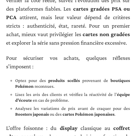
panier, jetez un œil au
service client
et à la politique
de retour. Une simple recherche peut éviter bien des
désagréments.
Évitez les fausses bonnes affaires et la spéculation
sauvage
Sur le marché secondaire, vigilance de rigueur. Les
cartes à l’unité
affichent parfois des tarifs
extravagants à peine sorties. Prenez le temps de
vérifier la cote réelle, suivez l’évolution des prix sur
des plateformes fiables. Les
cartes gradées PSA ou
PCA
attirent, mais leur valeur dépend de critères
stricts : authenticité, état, rareté. Pour un premier
achat, mieux vaut privilégier les
cartes non gradées
et explorer la série sans pression financière excessive.